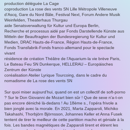
production déléguée La Cage
coproduction La rose des vents SN Lille Métropole Villeneuve
d’Ascq, Gare du Nord Bâle, Festival Next, Forum Andere Musik
Weinfelden, Theaterhaus Thurgau
aide Senatsverwaltung für Kultur und Europa Berlin,
Recherche et processus aidé par Fonds Darstellende Künste aus
Mitteln der Beauftragten der Bundesregierung für Kultur und
Medien, DRAC Hauts-de-France, Région Hauts-de-France,
Fonds Transfabrik-Fonds franco-allemand pour le spectacle
vivant
résidence de création Théâtre de l’Aquarium-la vie brève Paris,
Le Bateau Feu SN Dunkerque, HELLERAU – Europäisches
Zentrum der Künste
coréalisation Atelier Lyrique Tourcoing, dans le cadre du
nomadisme de La rose des vents SN
Sur quoi miser aujourd’hui, quand on est un collectif de soft-porno
? Sur le Don Giovanni de Mozart bien sûr ! Que de sexe n'a-t-on
pas encore déniché là-dedans ! Au 18ème s., l'opéra frivole a
bien jonglé avec la morale. En 2021, Marta Zapparoli, Michiko
Takahashi, Thorbjörn Björnsson, Johannes Keller et Anna Fusek
tentent de tirer le meilleur de cette partition macho et géniale à la
fois. Les bandes magnétiques de Zapparoli tirent et étirent les