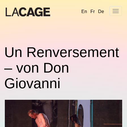
Skip
to
En
Fr
De
content
Un Renversement
– von Don
Giovanni