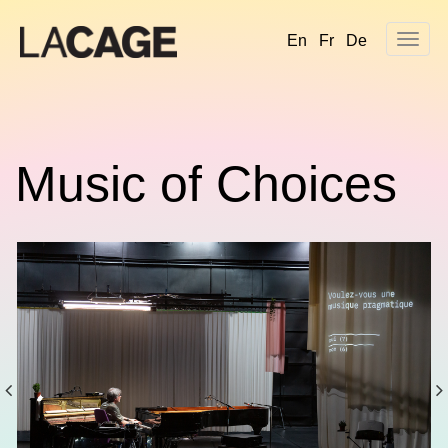
Skip
to
En
Fr
De
content
Music of Choices